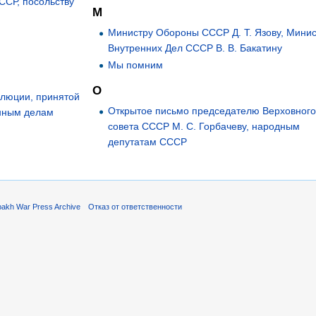
ССР, посольству
М
Министру Обороны СССР Д. Т. Язову, Минис
Внутренних Дел СССР В. В. Бакатину
Мы помним
О
олюции, принятой
Открытое письмо председателю Верховног
анным делам
совета СССР М. С. Горбачеву, народным
депутатам СССР
akh War Press Archive
Отказ от ответственности