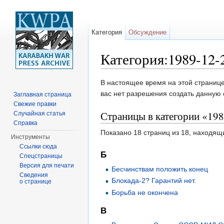
Категория
Обсуждение
Категория:1989-12-
Перейти к:
навигация
,
поиск
В настоящее время на этой странице
вас нет разрешения создать данную 
Заглавная страница
Свежие правки
Страницы в категории «19
Случайная статья
Справка
Показано 18 страниц из 18, находящ
Инструменты
Ссылки сюда
Б
Спецстраницы
Версия для печати
Бесчинствам положить конец
Сведения
Блокада-2? Гарантий нет.
о странице
Борьба не окончена
В