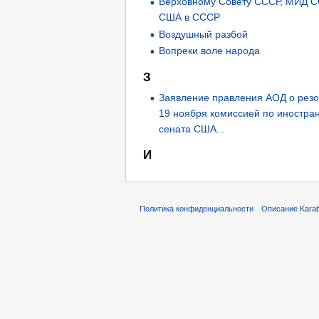
Верховному Совету СССР, МИД С
США в СССР
Воздушный разбой
Вопреки воле народа
З
Заявление правления АОД о рез
19 ноября комиссией по иностр
сената США...
И
Политика конфиденциальности
Описание Karab