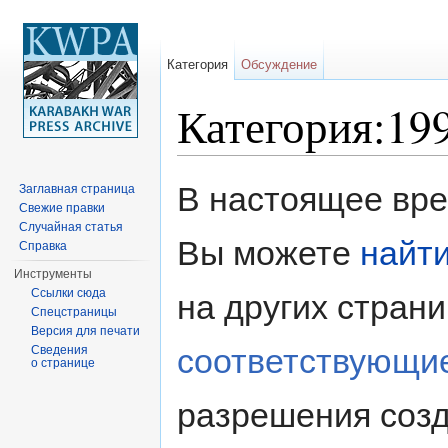
Категория
Обсуждение
Категория:19
Перейти к:
навигация
,
поиск
В настоящее врем
Заглавная страница
Свежие правки
Случайная статья
Вы можете
найт
Справка
Инструменты
Ссылки сюда
на других стран
Спецстраницы
Версия для печати
соответствующи
Сведения
о странице
разрешения созд