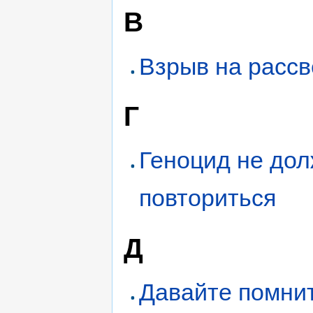
В
Взрыв на рассв
Г
Геноцид не до
повториться
Д
Давайте помнит