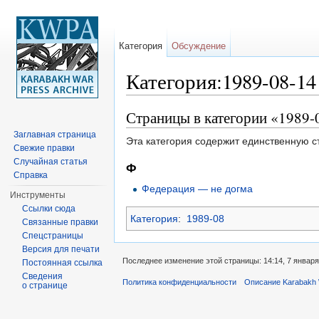
Категория
Обсуждение
Категория:1989-08-14
Перейти к:
навигация
,
поиск
Страницы в категории «1989-
Заглавная страница
Эта категория содержит единственную с
Свежие правки
Случайная статья
Ф
Справка
Федерация — не догма
Инструменты
Ссылки сюда
Категория
:
1989-08
Связанные правки
Спецстраницы
Версия для печати
Последнее изменение этой страницы: 14:14, 7 января
Постоянная ссылка
Сведения
Политика конфиденциальности
Описание Karabakh 
о странице