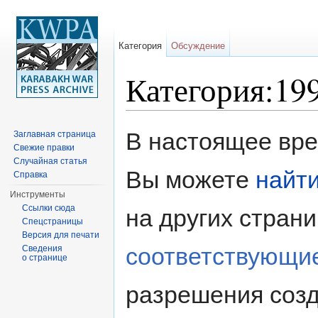
Категория
Обсуждение
Категория:19
Перейти к:
навигация
,
поиск
В настоящее врем
Заглавная страница
Свежие правки
Случайная статья
Вы можете
найт
Справка
Инструменты
Ссылки сюда
на других стран
Спецстраницы
Версия для печати
соответствующи
Сведения
о странице
разрешения созд