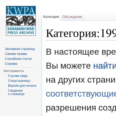
Категория
Обсуждение
Категория:19
Перейти к:
навигация
,
поиск
В настоящее врем
Заглавная страница
Свежие правки
Случайная статья
Вы можете
найт
Справка
Инструменты
Ссылки сюда
на других стран
Спецстраницы
Версия для печати
соответствующи
Сведения
о странице
разрешения созд