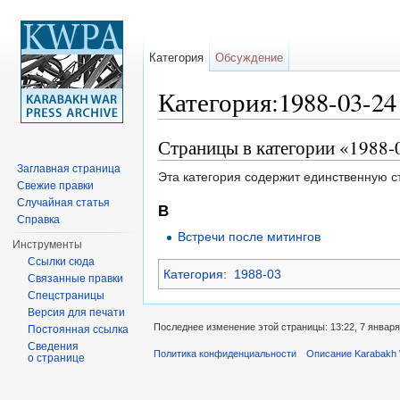
Категория
Обсуждение
Категория:1988-03-24
Перейти к:
навигация
,
поиск
Страницы в категории «1988-
Заглавная страница
Эта категория содержит единственную с
Свежие правки
Случайная статья
В
Справка
Встречи после митингов
Инструменты
Ссылки сюда
Категория
:
1988-03
Связанные правки
Спецстраницы
Версия для печати
Последнее изменение этой страницы: 13:22, 7 января
Постоянная ссылка
Сведения
Политика конфиденциальности
Описание Karabakh 
о странице