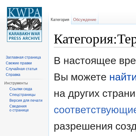
Категория
Обсуждение
Категория:Те
Перейти к:
навигация
,
поиск
В настоящее врем
Заглавная страница
Свежие правки
Случайная статья
Вы можете
найт
Справка
Инструменты
Ссылки сюда
на других стран
Спецстраницы
Версия для печати
соответствующи
Сведения
о странице
разрешения созд