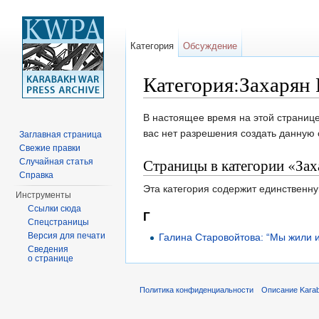
Категория
Обсуждение
Категория:Захарян 
Перейти к:
навигация
,
поиск
В настоящее время на этой странице
вас нет разрешения создать данную 
Заглавная страница
Свежие правки
Страницы в категории «Зах
Случайная статья
Справка
Эта категория содержит единственну
Инструменты
Ссылки сюда
Г
Спецстраницы
Версия для печати
Галина Старовойтова: “Мы жили 
Сведения
о странице
Политика конфиденциальности
Описание Karab