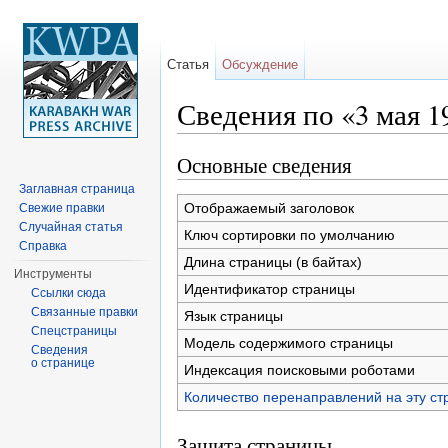
Статья
Обсуждение
Сведения по «3 мая 19
Перейти к:
навигация
,
поиск
Основные сведения
Заглавная страница
Отображаемый заголовок
Свежие правки
Случайная статья
Ключ сортировки по умолчанию
Справка
Длина страницы (в байтах)
Инструменты
Идентификатор страницы
Ссылки сюда
Связанные правки
Язык страницы
Спецстраницы
Модель содержимого страницы
Сведения
о странице
Индексация поисковыми роботами
Количество перенаправлений на эту ст
Защита страницы