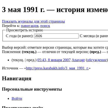
3 мая 1991 г. — история изме
Показать журналы для этой страницы
Перейти к:
навигация
,
поиск
Просмотреть историю
С года (и ранее):
С месяца (и ране
Выбор версий: отметьте версии страницы, которые вы хотите 
Пояснения:
(текущ.)
— отличия от текущей версии;
(пред.)
— о
(текущ. | пред.)
05:43, 8 января 2007
‎
Anavagr
(
обсуждение
)
Источник — «
http://press.karabakh.info/3_мая_1991_г.
»
Навигация
Персональные инструменты
Войти
Пространства имён