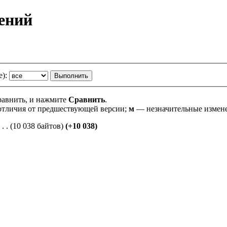
нений
е):
сравнить, и нажмите
Сравнить
.
тличия от предшествующей версии;
м
— незначительные измен
‎
. .
(10 038 байтов)
(+10 038)