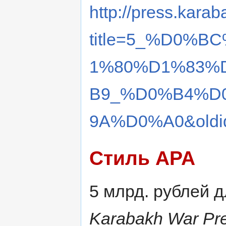
http://press.karab
title=5_%D0%
1%80%D1%83%
B9_%D0%B4%D
9A%D0%A0&oldi
Стиль APA
5 млрд. рублей д
Karabakh War Pre