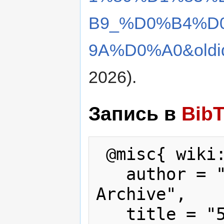
B9_%D0%B4%D
9A%D0%A0&oldi
2026).
Запись в
Bib
 @misc{ wiki:xxx,

   author = "Karabakh War Press 
Archive",

   title = "5 млрд. рублей для НКР --