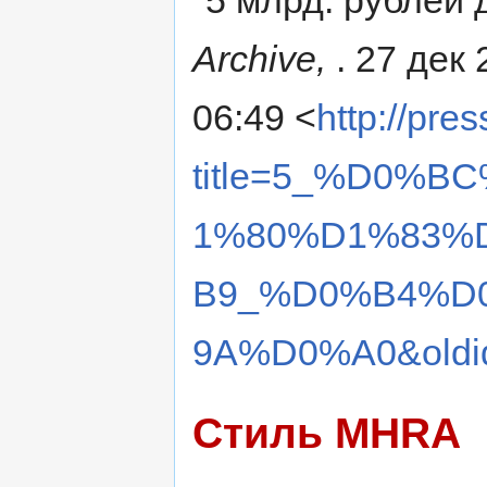
"5 млрд. рублей 
Archive,
. 27 дек
06:49 <
http://pre
title=5_%D0%
1%80%D1%83%
B9_%D0%B4%D
9A%D0%A0&oldi
Стиль MHRA