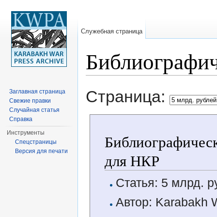
Служебная страница
Библиографич
Перейти к:
навигация
,
поиск
Страница:
Заглавная страница
Свежие правки
Случайная статья
Справка
Инструменты
Библиографическ
Спецстраницы
Версия для печати
для НКР
Статья: 5 млрд. 
Автор: Karabakh 