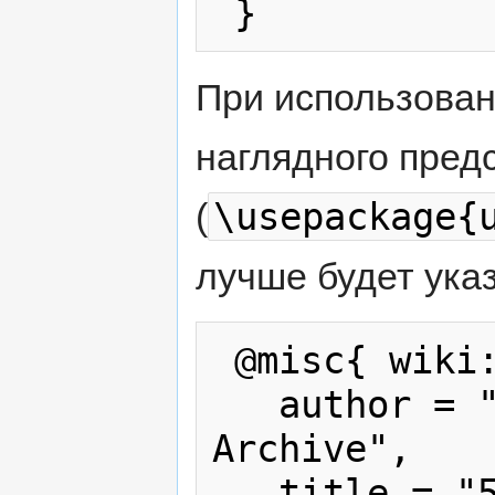
При использова
наглядного пред
\usepackage{
(
лучше будет указ
 @misc{ wiki:xxx,

   author = "Karabakh War Press 
Archive",

   title = "5 млрд. рублей для НКР --