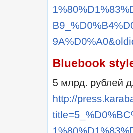
1%80%D1%83%
B9_%D0%B4%D
9A%D0%A0&oldi
Bluebook styl
5 млрд. рублей д
http://press.karab
title=5_%D0%
1%80%D1%83%