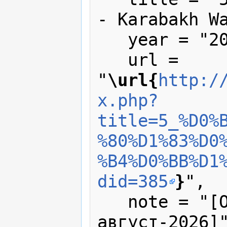
- Karabakh Wa
   year = "2006",

   url = 
"
\url{
http:/
x.php?
title=5_%D0%
%80%D1%83%D0
%B4%D0%BB%D1
did=385
}
",

   note = "[Online; accessed 7-
август-2026]"