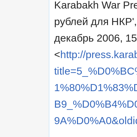
Karabakh War Pres
рублей для НКР'
декабрь 2006, 1
<
http://press.kar
title=5_%D0%
1%80%D1%83%
B9_%D0%B4%D
9A%D0%A0&oldi