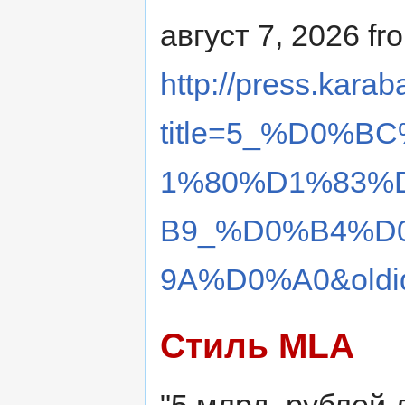
август 7, 2026 fr
http://press.karab
title=5_%D0%
1%80%D1%83%
B9_%D0%B4%D
9A%D0%A0&oldi
Стиль MLA