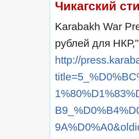
Чикагский ст
Karabakh War Pres
рублей для НКР,
http://press.karab
title=5_%D0%
1%80%D1%83%
B9_%D0%B4%D
9A%D0%A0&oldi