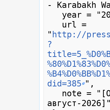
- Karabakh Wa
   year = "2006",

   url = 
"
http://pres
?
title=5_%D0%
%80%D1%83%D0
%B4%D0%BB%D1
did=385
",

   note = "[Online; accessed 7-
август-2026]"