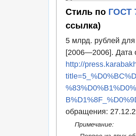
Стиль по
ГОСТ 
ссылка)
5 млрд. рублей для 
[2006—2006]. Дата 
http://press.karabak
title=5_%D0%BC
%83%D0%B1%D0
B%D1%8F_%D0%9D
обращения: 27.12.2
Примечание:
Первое из двух об