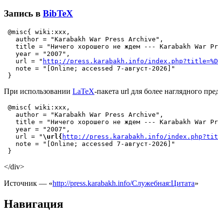
Запись в
BibTeX
 @misc{ wiki:xxx,

   author = "Karabakh War Press Archive",

   title = "Ничего хорошего не ждем --- Karabakh War Pr
   year = "2007",

   url = "
http://press.karabakh.info/index.php?title=%D
   note = "[Online; accessed 7-август-2026]"

При использовании
LaTeX
-пакета url для более наглядного пре
 @misc{ wiki:xxx,

   author = "Karabakh War Press Archive",

   title = "Ничего хорошего не ждем --- Karabakh War Pr
   year = "2007",

   url = "
\url{
http://press.karabakh.info/index.php?tit
   note = "[Online; accessed 7-август-2026]"

</div>
Источник — «
http://press.karabakh.info/Служебная:Цитата
»
Навигация