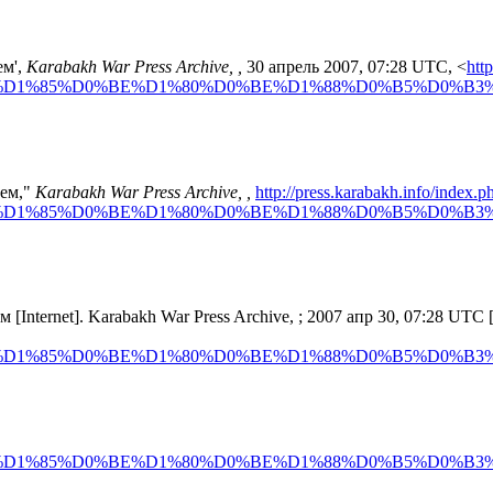
ем',
Karabakh War Press Archive, ,
30 апрель 2007, 07:28 UTC, <
htt
_%D1%85%D0%BE%D1%80%D0%BE%D1%88%D0%B5%D0%B3%
дем,"
Karabakh War Press Archive, ,
http://press.karabakh.info/index.p
_%D1%85%D0%BE%D1%80%D0%BE%D1%88%D0%B5%D0%B3%
[Internet]. Karabakh War Press Archive, ; 2007 апр 30, 07:28 UTC [c
_%D1%85%D0%BE%D1%80%D0%BE%D1%88%D0%B5%D0%B3%
_%D1%85%D0%BE%D1%80%D0%BE%D1%88%D0%B5%D0%B3%