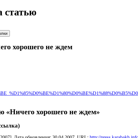
а статью
его хорошего не ждем
0%BE_%D1%85%D0%BE%D1%80%D0%BE%D1%88%D0%B5%D0
ю «Ничего хорошего не ждем»
ссылка)
—2007]. Дата обновления: 30.04.2007. URL:
http://press.karabakh.in