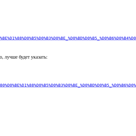
%BE%D1%88%D0%B5%D0%B3%D0%BE_%D0%BD%D0%B5_%D0%B6%D0%B4%D0
о, лучше будет указать:
80%D0%BE%D1%88%D0%B5%D0%B3%D0%BE_%D0%BD%D0%B5_%D0%B6%D0%