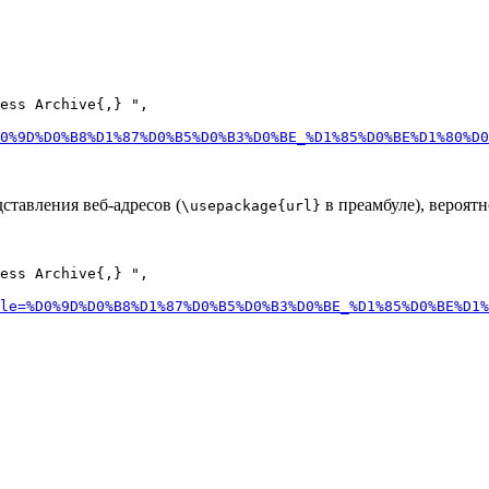
ess Archive{,} ",

0%9D%D0%B8%D1%87%D0%B5%D0%B3%D0%BE_%D1%85%D0%BE%D1%80%D0
дставления веб-адресов (
в преамбуле), вероятн
\usepackage{url}
ess Archive{,} ",

le=%D0%9D%D0%B8%D1%87%D0%B5%D0%B3%D0%BE_%D1%85%D0%BE%D1%