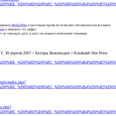
D0%BE_%D0%BD%D0%B5_%D0%B6%D0%B4%D0%B5%D0%BC
 движок
MediaWiki
в настоящее время не позволяет автоматически вставить
вок
и замените эту цифру.
не текущую дату, а дату последнего изменения страницы.
TC 30 апреля 2007 / Авторы Википедии // Karabakh War Press
D0%BE_%D0%BD%D0%B5_%D0%B6%D0%B4%D0%B5%D0%BC
.info/index.php?
D0%BE_%D0%BD%D0%B5_%D0%B6%D0%B4%D0%B5%D0%BC
ex.php?
D0%BE_%D0%BD%D0%B5_%D0%B6%D0%B4%D0%B5%D0%BC