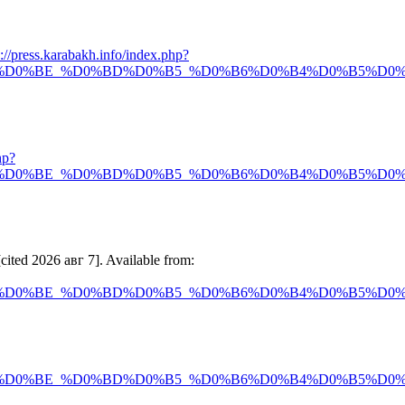
p://press.karabakh.info/index.php?
D0%BE_%D0%BD%D0%B5_%D0%B6%D0%B4%D0%B5%D0%BC
hp?
D0%BE_%D0%BD%D0%B5_%D0%B6%D0%B4%D0%B5%D0%BC
ited 2026 авг 7]. Available from:
D0%BE_%D0%BD%D0%B5_%D0%B6%D0%B4%D0%B5%D0%BC
D0%BE_%D0%BD%D0%B5_%D0%B6%D0%B4%D0%B5%D0%BC