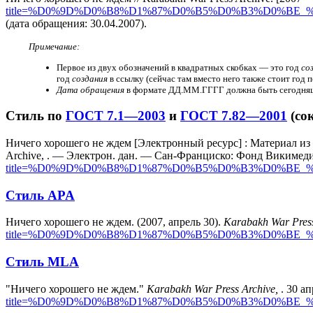
title=%D0%9D%D0%B8%D1%87%D0%B5%D0%B3%D0%BE
(дата обращения: 30.04.2007).
Примечание:
Первое из двух обозначений в квадратных скобках — это год
со
год
создания
в ссылку (сейчас там вместо него также стоит год
Дата обращения
в формате ДД.ММ.ГГГГ должна быть сегодняшн
Стиль по
ГОСТ 7.1—2003
и
ГОСТ 7.82—2001
(со
Ничего хорошего не ждем [Электронный ресурс] : Материал из K
Archive, . — Электрон. дан. — Сан-Франциско: Фонд Викимед
title=%D0%9D%D0%B8%D1%87%D0%B5%D0%B3%D0%BE
Стиль APA
Ничего хорошего не ждем. (2007, апрель 30).
Karabakh War Press
title=%D0%9D%D0%B8%D1%87%D0%B5%D0%B3%D0%BE
Стиль MLA
"Ничего хорошего не ждем."
Karabakh War Press Archive,
. 30 а
title=%D0%9D%D0%B8%D1%87%D0%B5%D0%B3%D0%BE