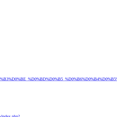
%B3%D0%BE_%D0%BD%D0%B5_%D0%B6%D0%B4%D0%B5%D
fo/index.php?