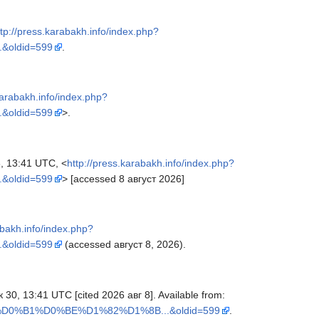
ttp://press.karabakh.info/index.php?
oldid=599
.
karabakh.info/index.php?
oldid=599
>.
, 13:41 UTC, <
http://press.karabakh.info/index.php?
oldid=599
> [accessed 8 август 2026]
abakh.info/index.php?
oldid=599
(accessed август 8, 2026).
 30, 13:41 UTC [cited 2026 авг 8]. Available from:
1%D0%B1%D0%BE%D1%82%D1%8B...&oldid=599
.