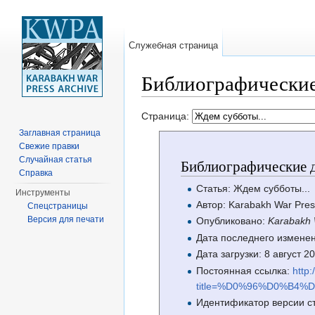
Служебная страница
Библиографические
Перейти к:
навигация
,
поиск
Страница:
Заглавная страница
Свежие правки
Случайная статья
Библиографические д
Справка
Статья: Ждем субботы...
Инструменты
Автор: Karabakh War Pres
Спецстраницы
Версия для печати
Опубликовано:
Karabakh 
Дата последнего изменен
Дата загрузки: 8 август 
Постоянная ссылка:
http
title=%D0%96%D0%B4
Идентификатор версии с