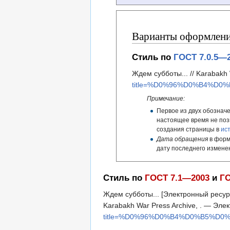
Варианты оформления
Стиль по
ГОСТ 7.0.5—
Ждем субботы... // Karabakh
title=%D0%96%D0%B4%D0
Примечание:
Первое из двух обозначе
настоящее время не поз
создания страницы в
ис
Дата обращения
в форм
дату последнего измене
Стиль по
ГОСТ 7.1—2003
и
ГО
Ждем субботы... [Электронный ресурс
Karabakh War Press Archive, . — Эл
title=%D0%96%D0%B4%D0%B5%D0