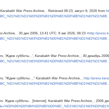
.
Karabakh War Press Archive,
. Retrieved 08:23, август 8, 2026 from
h
%BC_%D1%81%D1%83%D0%B1%D0%B1%D0%BE%D1%82%D1%8B...&
s Archive,
. 30 дек 2006, 13:41 UTC. 8 авг 2026, 08:23 <
http://press.
%BC_%D1%81%D1%83%D0%B1%D0%B1%D0%BE%D1%82%D1%8B...&
rs, 'Ждем субботы...',
Karabakh War Press Archive, ,
30 декабрь 2006
%BC_%D1%81%D1%83%D0%B1%D0%B1%D0%BE%D1%82%D1%8B...&
ors, "Ждем субботы...,"
Karabakh War Press Archive, ,
http://press.kar
%BC_%D1%81%D1%83%D0%B1%D0%B1%D0%BE%D1%82%D1%8B...&
s. Ждем субботы... [Internet]. Karabakh War Press Archive, ; 2006 дек
ex.php?title=%D0%96%D0%B4%D0%B5%D0%BC_%D1%81%D1%83%D0%B