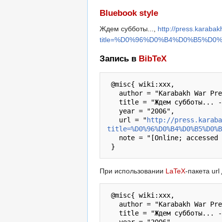
Bluebook style
Ждем субботы...,
http://press.karabak
title=%D0%96%D0%B4%D0%B5%D0
Запись в
BibTeX
 @misc{ wiki:xxx,

   author = "Karabakh War Press Archive",

   title = "Ждем субботы... --- Karabakh War Press Archive{,} ",

   year = "2006",

   url = "
http://press.karaba
title=%D0%96%D0%B4%D0%B5%D0%B
   note = "[Online; accessed 8-август-2026]"

При использовании
LaTeX
-пакета ur
 @misc{ wiki:xxx,

   author = "Karabakh War Press Archive",

   title = "Ждем субботы... --- Karabakh War Press Archive{,} ",
