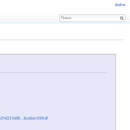
Войти
D1%8B...&oldid=599