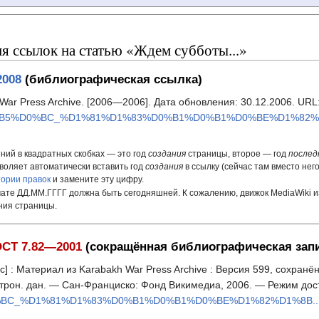
 ссылок на статью «Ждем субботы...»
2008
(библиографическая ссылка)
 War Press Archive. [2006—2006]. Дата обновления: 30.12.2006. URL
%B5%D0%BC_%D1%81%D1%83%D0%B1%D0%B1%D0%BE%D1%82%D1%
ний в квадратных скобках — это год
создания
страницы, второе — год
послед
воляет автоматически вставить год
создания
в ссылку (сейчас там вместо нег
тории правок
и замените эту цифру.
ате ДД.ММ.ГГГГ должна быть сегодняшней. К сожалению, движок MediaWiki и
ния страницы.
СТ 7.82—2001
(сокращённая библиографическая зап
] : Материал из Karabakh War Press Archive : Версия 599, сохранё
ектрон. дан. — Сан-Франциско: Фонд Викимедиа, 2006. — Режим дос
%BC_%D1%81%D1%83%D0%B1%D0%B1%D0%BE%D1%82%D1%8B...&