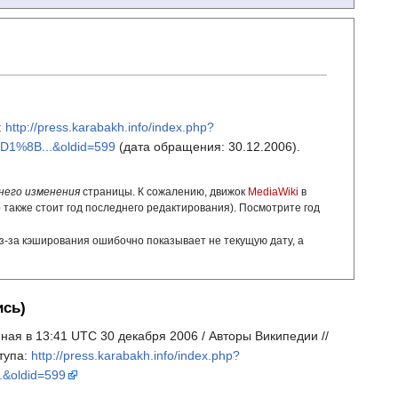
:
http://press.karabakh.info/index.php?
8B...&oldid=599
(дата обращения: 30.12.2006).
него изменения
страницы. К сожалению, движок
MediaWiki
в
о также стоит год последнего редактирования). Посмотрите год
з-за кэширования ошибочно показывает не текущую дату, а
ись)
нная в 13:41 UTC 30 декабря 2006 / Авторы Википедии //
тупа:
http://press.karabakh.info/index.php?
oldid=599