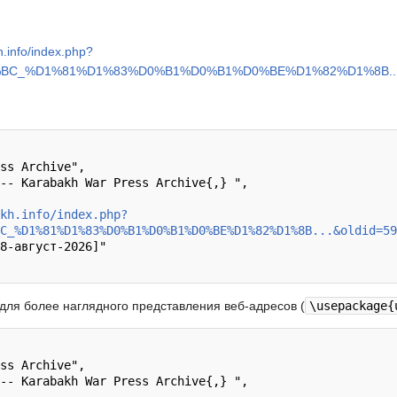
h.info/index.php?
%BC_%D1%81%D1%83%D0%B1%D0%B1%D0%BE%D1%82%D1%8B...&
kh.info/index.php?
C_%D1%81%D1%83%D0%B1%D0%B1%D0%BE%D1%82%D1%8B...&oldid=59
l для более наглядного представления веб-адресов (
\usepackage{