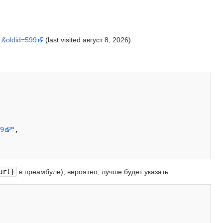
oldid=599
(last visited август 8, 2026).
9
",

url}
в преамбуле), вероятно, лучше будет указать: