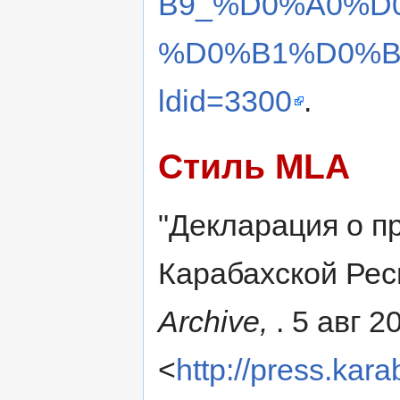
B9_%D0%A0%D
%D0%B1%D0%B
ldid=3300
.
Стиль MLA
"Декларация о п
Карабахской Рес
Archive,
. 5 авг 2
<
http://press.kar