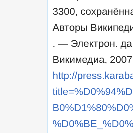
3300, сохранённа
Авторы Википедии
. — Электрон. д
Викимедиа, 2007
http://press.karab
title=%D0%94
B0%D1%80%D0
%D0%BE_%D0%