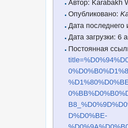
Автор: Karabakh 
Опубликовано:
Ka
Дата последнего 
Дата загрузки: 6 
Постоянная ссыл
title=%D0%94
0%D0%B0%D1%
%D1%80%D0%B
0%BB%D0%B0%
B8_%D0%9D%D
D%D0%BE-
%D0%9A%D0%B