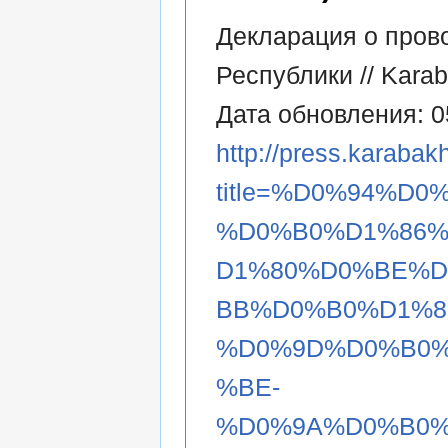
Декларация о пров
Республики // Kara
Дата обновления: 0
http://press.karabak
title=%D0%94%
%D0%B0%D1%86%
D1%80%D0%BE%
BB%D0%B0%D1%8
%D0%9D%D0%B0
%BE-
%D0%9A%D0%B0%