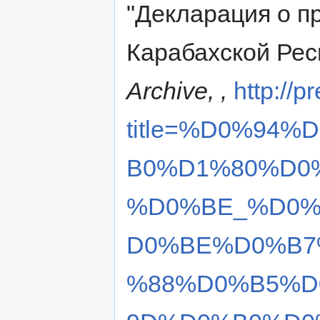
"Декларация о п
Карабахской Рес
Archive, ,
http://p
title=%D0%94
B0%D1%80%D0
%D0%BE_%D0%
D0%BE%D0%B7
%88%D0%B5%D