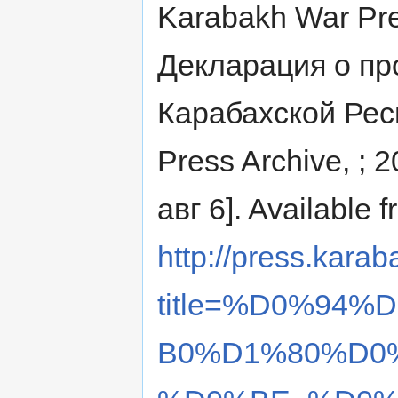
Karabakh War Pres
Декларация о пр
Карабахской Респ
Press Archive, ; 
авг 6]. Available f
http://press.karab
title=%D0%94
B0%D1%80%D0