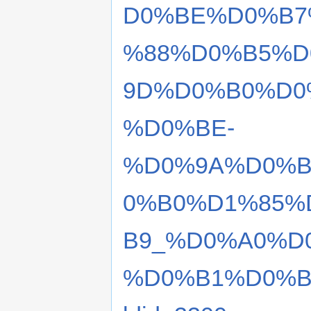
D0%BE%D0%B7
%88%D0%B5%D
9D%D0%B0%D0
%D0%BE-
%D0%9A%D0%B
0%B0%D1%85%
B9_%D0%A0%D
%D0%B1%D0%B