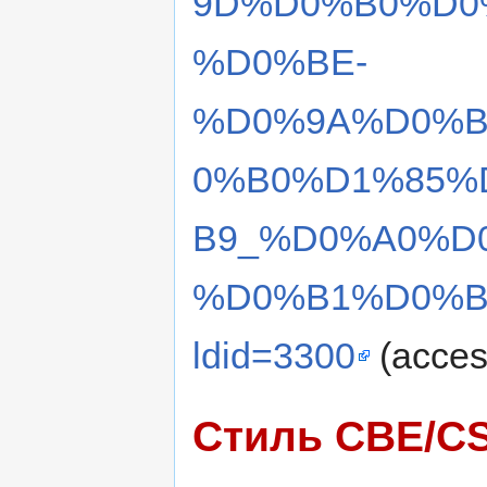
9D%D0%B0%D0
%D0%BE-
%D0%9A%D0%B
0%B0%D1%85%
B9_%D0%A0%D
%D0%B1%D0%B
ldid=3300
(acces
Стиль CBE/C