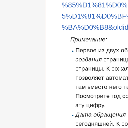
%85%D1%81%D0
5%D1%81%D0%BF
%BA%D0%B8&oldid
Примечание:
Первое из двух об
создания
страниц
страницы. К сожа
позволяет автома
там вместо него т
Посмотрите год с
эту цифру.
Дата обращения
сегодняшней. К с