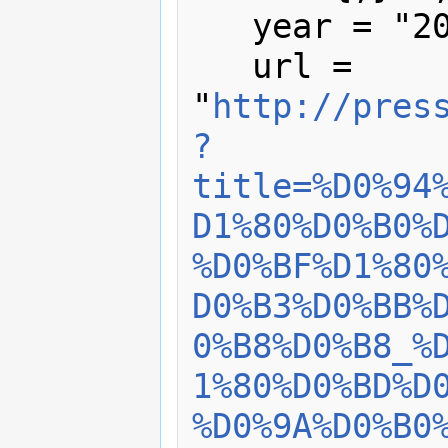
   year = "2007",

   url = 
"
http://pres
?
title=%D0%94
D1%80%D0%B0%
%D0%BF%D1%80
D0%B3%D0%BB%
0%B8%D0%B8_%
1%80%D0%BD%D
%D0%9A%D0%B0