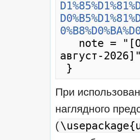
D1%85%D1%81%
D0%B5%D1%81%
0%B8%D0%BA%D
   note = "[Online; accessed 6-
август-2026]"
При использова
наглядного пред
\usepackage{
(