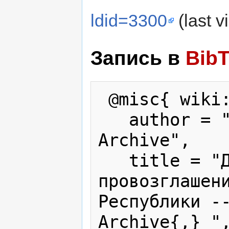
ldid=3300
(last v
Запись в
Bib
 @misc{ wiki:xxx,

   author = "Karabakh War Press 
Archive",

   title = "Декларация о 
провозглашени
Республики --
Archive{,} ",