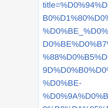
title=%D0%94
B0%D1%80%D0
%D0%BE_%D0%
D0%BE%D0%B7
%88%D0%B5%D
9D%D0%B0%D0
%D0%BE-
%D0%9A%D0%B