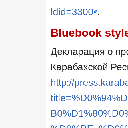
ldid=3300
.
Bluebook styl
Декларация о пр
Карабахской Рес
http://press.karab
title=%D0%94
B0%D1%80%D0