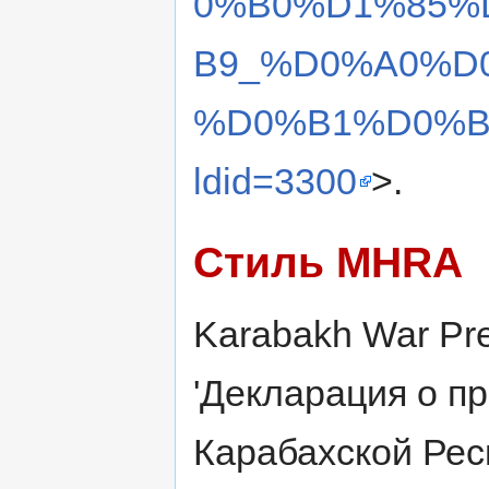
0%B0%D1%85%
B9_%D0%A0%D
%D0%B1%D0%B
ldid=3300
>.
Стиль MHRA
Karabakh War Pres
'Декларация о п
Карабахской Рес