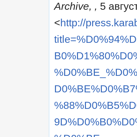
Archive, ,
5 авгус
<
http://press.kar
title=%D0%94
B0%D1%80%D0
%D0%BE_%D0%
D0%BE%D0%B7
%88%D0%B5%D
9D%D0%B0%D0