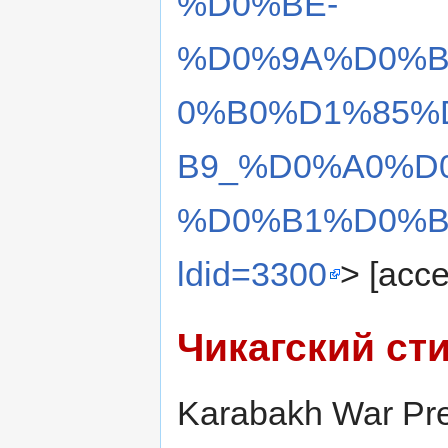
%D0%BE-
%D0%9A%D0%B
0%B0%D1%85%
B9_%D0%A0%D
%D0%B1%D0%B
ldid=3300
> [acc
Чикагский ст
Karabakh War Pres