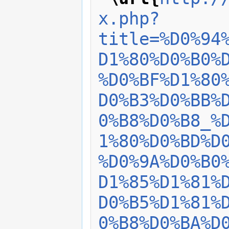
x.php?
title=%D0%94
D1%80%D0%B0%
%D0%BF%D1%80
D0%B3%D0%BB%
0%B8%D0%B8_%
1%80%D0%BD%D
%D0%9A%D0%B0
D1%85%D1%81%
D0%B5%D1%81%
0%B8%D0%BA%D