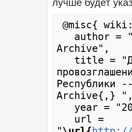
лучше будет указ
 @misc{ wiki:xxx,

   author = "Karabakh War Press 
Archive",

   title = "Декларация о 
провозглашени
Республики --
Archive{,} ",
   year = "2007",

   url = 
"
\url{
http:/