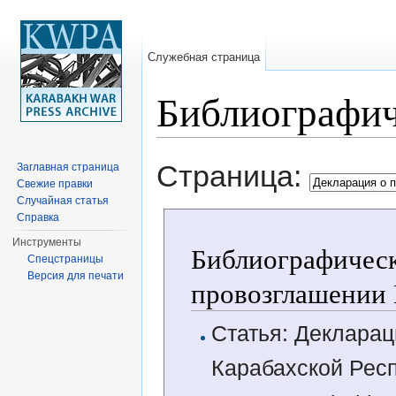
Служебная страница
Библиографич
Перейти к:
навигация
,
поиск
Страница:
Заглавная страница
Свежие правки
Случайная статья
Справка
Инструменты
Библиографическ
Спецстраницы
Версия для печати
провозглашении 
Статья: Декларац
Карабахской Рес