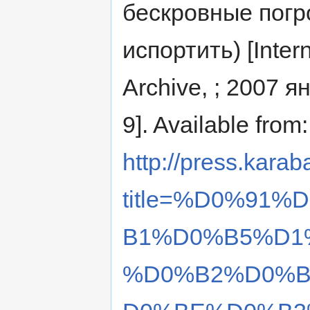
бескровные погр
испортить) [Inter
Archive, ; 2007 я
9]. Available from:
http://press.karab
title=%D0%91
B1%D0%B5%D1
%D0%B2%D0%B