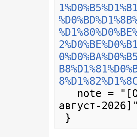
1%D0%B5%D1%8
%D0%BD%D1%8B
%D1%80%D0%BE
2%D0%BE%D0%B
0%D0%BA%D0%B
B8%D1%81%D0%
8%D1%82%D1%8
   note = "[Online; accessed 9-
август-2026]"