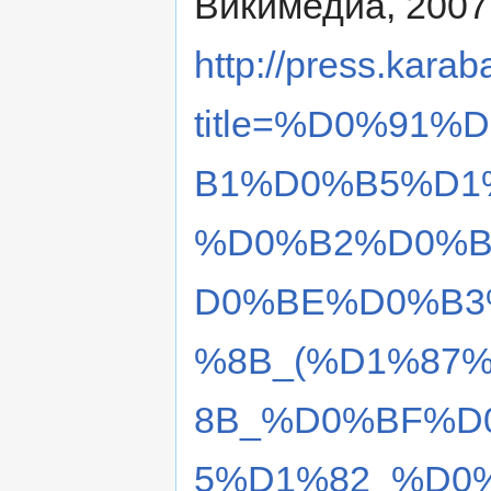
Викимедиа, 2007
http://press.karab
title=%D0%91
B1%D0%B5%D1
%D0%B2%D0%B
D0%BE%D0%B3
%8B_(%D1%87
8B_%D0%BF%D
5%D1%82_%D0