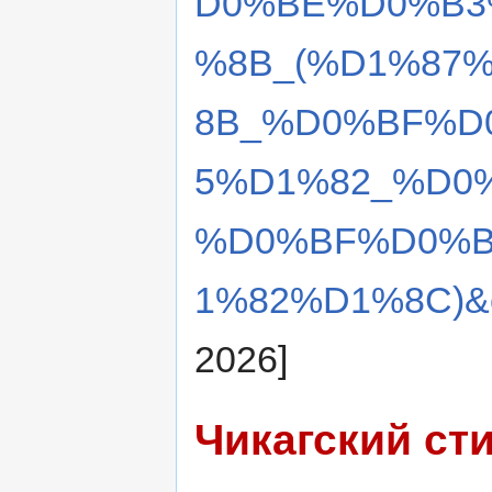
D0%BE%D0%B3
%8B_(%D1%87
8B_%D0%BF%D
5%D1%82_%D0
%D0%BF%D0%B
1%82%D1%8C)&o
2026]
Чикагский ст