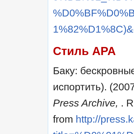
%D0%BF%D0%B
1%82%D1%8C)&o
Стиль APA
Баку: бескровны
испортить). (200
Press Archive,
. 
from
http://press.