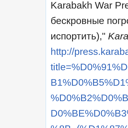
Karabakh War Pres
бескровные погр
испортить),"
Kara
http://press.karab
title=%D0%91
B1%D0%B5%D1
%D0%B2%D0%B
D0%BE%D0%B3