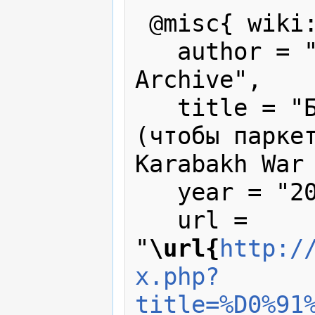
 @misc{ wiki:xxx,

   author = "Karabakh War Press 
Archive",

   title = "Баку: бескровные погромы 
(чтобы паркет
Karabakh War 
   year = "2007",

   url = 
"
\url{
http:/
x.php?
title=%D0%91