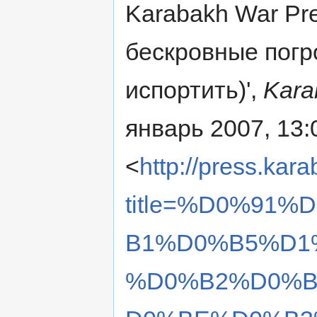
Karabakh War Pres
бескровные погр
испортить)',
Kara
январь 2007, 13:
<
http://press.kar
title=%D0%91
B1%D0%B5%D1
%D0%B2%D0%B