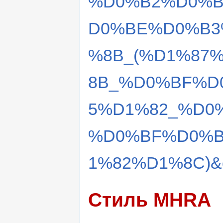
%D0%B2%D0%B
D0%BE%D0%B3
%8B_(%D1%87
8B_%D0%BF%D
5%D1%82_%D0
%D0%BF%D0%B
1%82%D1%8C)&o
Стиль MHRA