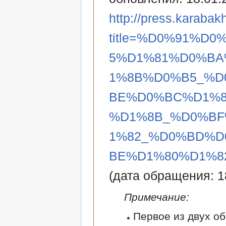
http://press.karabak
title=%D0%91%D
5%D1%81%D0%B
1%8B%D0%B5_%D
BE%D0%BC%D1%8
%D1%8B_%D0%B
1%82_%D0%BD%D
BE%D1%80%D1%82
(дата обращения: 1
Примечание:
Первое из двух об