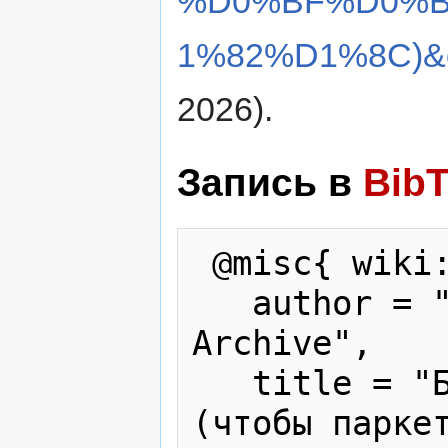
%D0%BF%D0%B
1%82%D1%8C)&o
2026).
Запись в
Bib
 @misc{ wiki:xxx,

   author = "Karabakh War Press 
Archive",

   title = "Баку: бескровные погромы 
(чтобы паркет