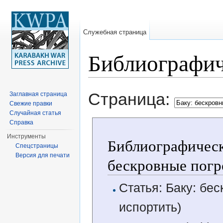
Служебная страница
Библиографич
Перейти к:
навигация
,
поиск
Страница:
Заглавная страница
Свежие правки
Случайная статья
Справка
Инструменты
Библиографическ
Спецстраницы
Версия для печати
бескровные погр
Статья: Баку: бе
испортить)