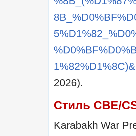
%8B_(%D1%87
8B_%D0%BF%D
5%D1%82_%D0
%D0%BF%D0%B
1%82%D1%8C)&o
2026).
Стиль CBE/C
Karabakh War Pres