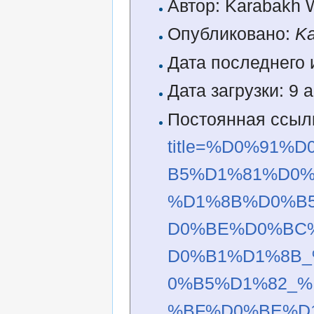
Автор: Karabakh 
Опубликовано:
Ka
Дата последнего 
Дата загрузки: 9 
Постоянная ссыл
title=%D0%91
B5%D1%81%D0
%D1%8B%D0%B
D0%BE%D0%BC
D0%B1%D1%8B
0%B5%D1%82_
%BF%D0%BE%D