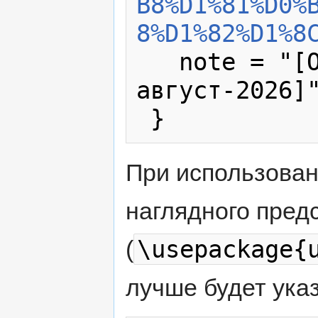
B8%D1%81%D0%
8%D1%82%D1%8
   note = "[Online; accessed 9-
август-2026]"
При использова
наглядного пред
\usepackage{
(
лучше будет указ