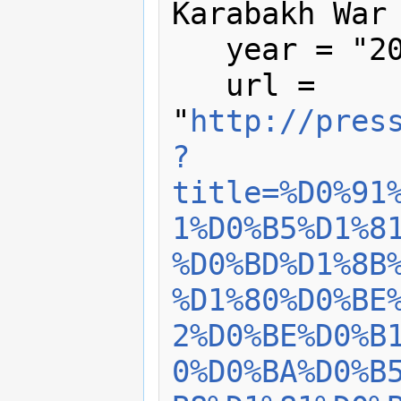
Karabakh War 
   year = "2007",

   url = 
"
http://pres
?
title=%D0%91
1%D0%B5%D1%8
%D0%BD%D1%8B
%D1%80%D0%BE
2%D0%BE%D0%B
0%D0%BA%D0%B