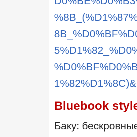
D0%BE%D0%B3
%8B_(%D1%87
8B_%D0%BF%D
5%D1%82_%D0
%D0%BF%D0%B
1%82%D1%8C)&o
Bluebook styl
Баку: бескровны