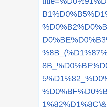
title=%D0%91
B1%D0%B5%D1
%D0%B2%D0%B
D0%BE%D0%B3
%8B_(%D1%87
8B_%D0%BF%D
5%D1%82_%D0
%D0%BF%D0%B
1%82%D1%8C)&o