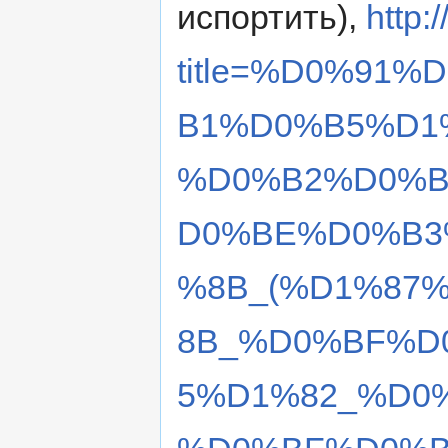
испортить),
http:
title=%D0%91
B1%D0%B5%D1
%D0%B2%D0%B
D0%BE%D0%B3
%8B_(%D1%87
8B_%D0%BF%D
5%D1%82_%D0