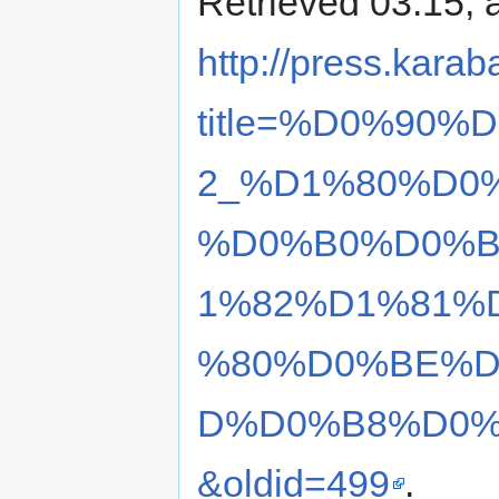
Retrieved 03:15, 
http://press.karab
title=%D0%90
2_%D1%80%D0
%D0%B0%D0%B
1%82%D1%81%
%80%D0%BE%D
D%D0%B8%D0
&oldid=499
.