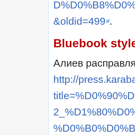
D%D0%B8%D0
&oldid=499
.
Bluebook styl
Алиев расправля
http://press.karab
title=%D0%90
2_%D1%80%D0
%D0%B0%D0%B