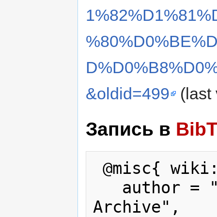
1%82%D1%81%
%80%D0%BE%D
D%D0%B8%D0
&oldid=499
(last
Запись в
Bib
 @misc{ wiki:xxx,

   author = "Karabakh War Press 
Archive",
