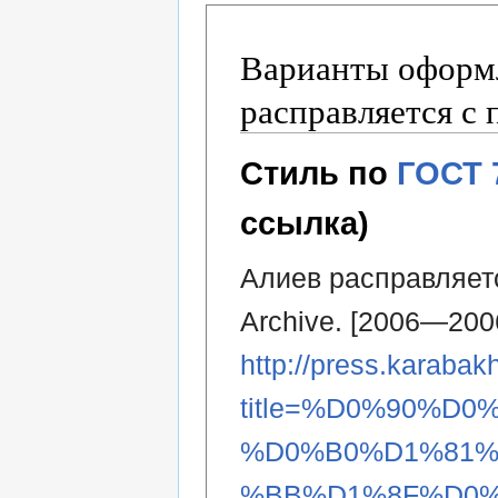
Варианты оформл
расправляется с
Стиль по
ГОСТ 
ссылка)
Алиев расправляетс
Archive. [2006—200
http://press.karabak
title=%D0%90%D
%D0%B0%D1%81%
%BB%D1%8F%D0%