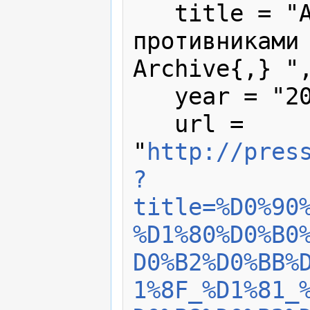
   title = "Алиев расправляется с 
противниками 
Archive{,} ",
   year = "2006",

   url = 
"
http://pres
?
title=%D0%90
%D1%80%D0%B0
D0%B2%D0%BB%
1%8F_%D1%81_