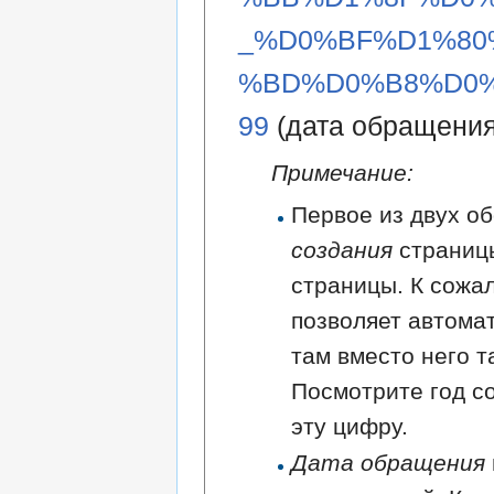
_%D0%BF%D1%80
%BD%D0%B8%D0%
99
(дата обращения:
Примечание:
Первое из двух об
создания
страниц
страницы. К сожа
позволяет автома
там вместо него т
Посмотрите год с
эту цифру.
Дата обращения