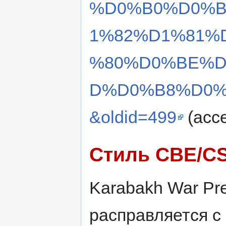
%D0%B0%D0%B
1%82%D1%81%
%80%D0%BE%D
D%D0%B8%D0
&oldid=499
(acce
Стиль CBE/C
Karabakh War Pre
расправляется с 