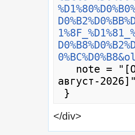
%D1%80%D0%B0
D0%B2%D0%BB%
1%8F_%D1%81_
D0%B8%D0%B2%
0%BC%D0%B8&o
   note = "[Online; accessed 6-
август-2026]"
</div>