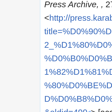
Press Archive, ,
27
<
http://press.kar
title=%D0%90
2_%D1%80%D0
%D0%B0%D0%B
1%82%D1%81%
%80%D0%BE%D
D%D0%B8%D0