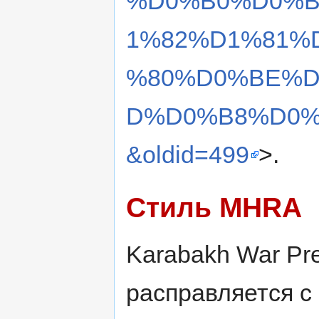
%D0%B0%D0%B
1%82%D1%81%
%80%D0%BE%D
D%D0%B8%D0
&oldid=499
>.
Стиль MHRA
Karabakh War Pres
расправляется с