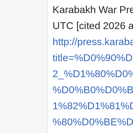
Karabakh War Pres
UTC [cited 2026 ав
http://press.karab
title=%D0%90
2_%D1%80%D0
%D0%B0%D0%B
1%82%D1%81%
%80%D0%BE%D