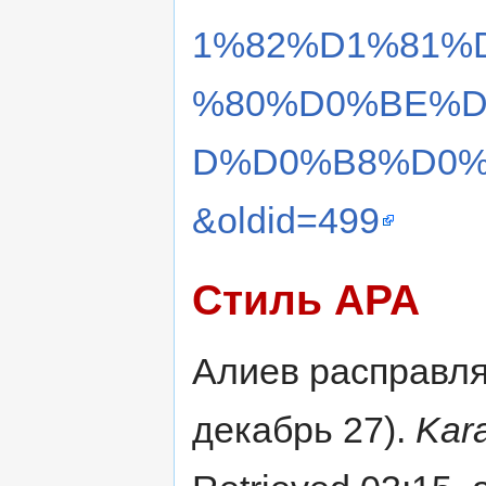
1%82%D1%81%
%80%D0%BE%D
D%D0%B8%D0
&oldid=499
Стиль APA
Алиев расправля
декабрь 27).
Kar