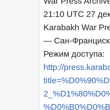
War Press Archiv
21:10 UTC 27 дек
Karabakh War Pre
— Сан-Франциско
Режим доступа:
http://press.karab
title=%D0%90
2_%D1%80%D0
%D0%B0%D0%B