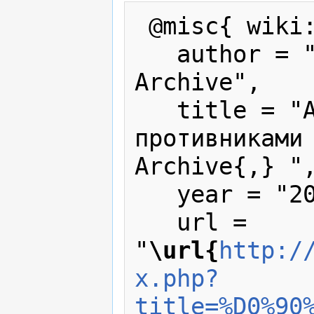
 @misc{ wiki:xxx,

   author = "Karabakh War Press 
Archive",

   title = "Алиев расправляется с 
противниками 
Archive{,} ",
   year = "2006",

   url = 
"
\url{
http:/
x.php?
title=%D0%90