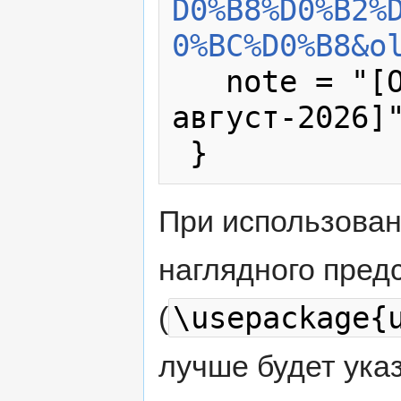
D0%B8%D0%B2%
0%BC%D0%B8&o
   note = "[Online; accessed 6-
август-2026]"
При использова
наглядного пред
\usepackage{
(
лучше будет указ