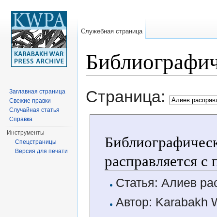
Служебная страница
Библиографич
Перейти к:
навигация
,
поиск
Страница:
Заглавная страница
Свежие правки
Случайная статья
Справка
Инструменты
Библиографическ
Спецстраницы
Версия для печати
расправляется с
Статья: Алиев ра
Автор: Karabakh 