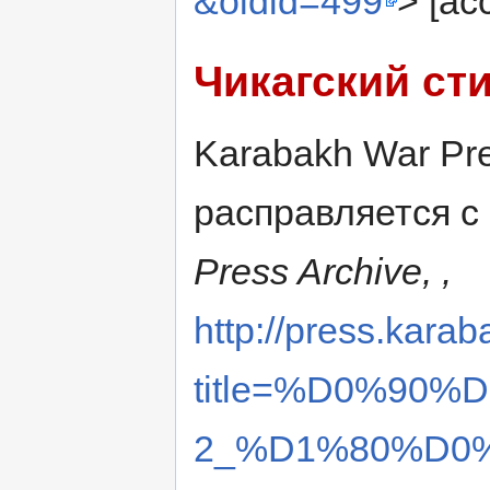
&oldid=499
> [ac
Чикагский ст
Karabakh War Pres
расправляется с
Press Archive, ,
http://press.karab
title=%D0%90
2_%D1%80%D0