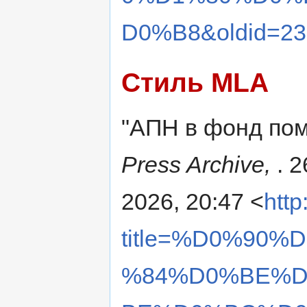
D0%B8&oldid=23
Стиль MLA
"АПН в фонд по
Press Archive,
. 
2026, 20:47 <
http
title=%D0%90
%84%D0%BE%D