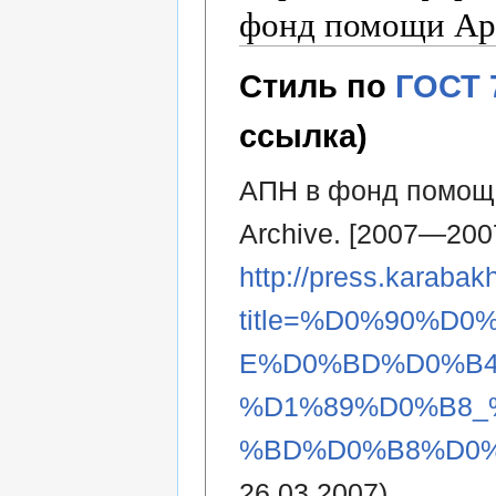
фонд помощи А
Стиль по
ГОСТ 
ссылка)
АПН в фонд помощи
Archive. [2007—200
http://press.karabak
title=%D0%90%D
E%D0%BD%D0%B
%D1%89%D0%B8_
%BD%D0%B8%D0%B
26.03.2007).