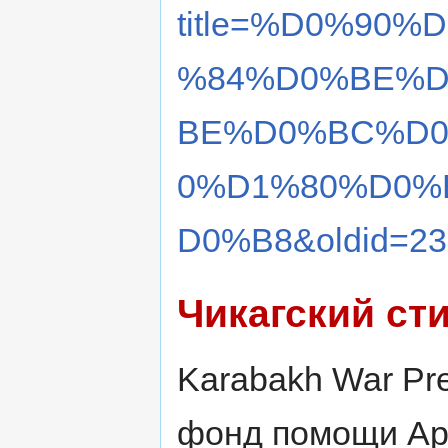
title=%D0%90
%84%D0%BE%D
BE%D0%BC%D0
0%D1%80%D0%
D0%B8&oldid=23
Чикагский ст
Karabakh War Pres
фонд помощи Ар