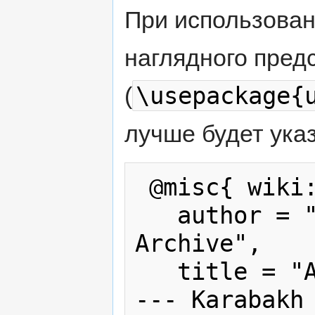
При использова
наглядного пред
\usepackage{
(
лучше будет указ
 @misc{ wiki:xxx,

   author = "Karabakh War Press 
Archive",

   title = "АПН в фонд помощи Армении 
--- Karabakh 