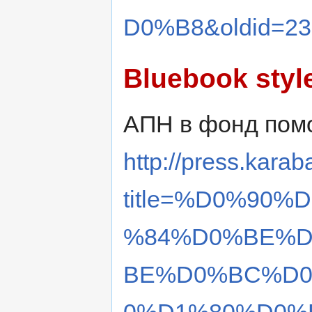
D0%B8&oldid=23
Bluebook styl
АПН в фонд пом
http://press.karab
title=%D0%90
%84%D0%BE%D
BE%D0%BC%D0
0%D1%80%D0%