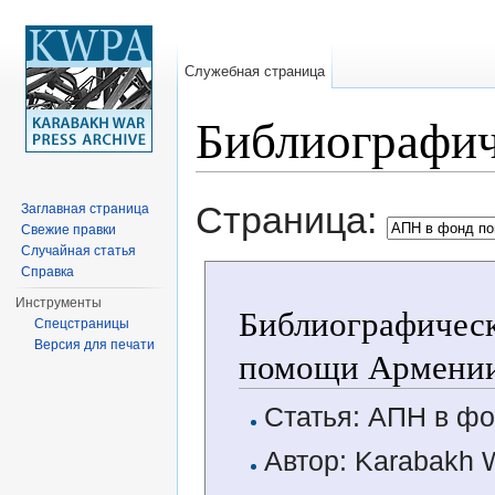
Служебная страница
Библиографич
Перейти к:
навигация
,
поиск
Страница:
Заглавная страница
Свежие правки
Случайная статья
Справка
Инструменты
Библиографическ
Спецстраницы
Версия для печати
помощи Армени
Статья: АПН в ф
Автор: Karabakh 