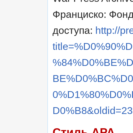
Франциско: Фонд
доступа:
http://p
title=%D0%90
%84%D0%BE%D
BE%D0%BC%D0
0%D1%80%D0%
D0%B8&oldid=23
Стиль APA