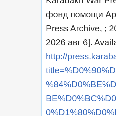
Karabakh War Pre
фонд помощи Арм
Press Archive, ; 
2026 авг 6]. Avail
http://press.karab
title=%D0%90
%84%D0%BE%D
BE%D0%BC%D0
0%D1%80%D0%