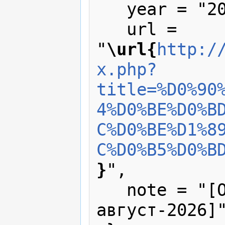
   year = "2007",

   url = 
"
\url{
http:/
x.php?
title=%D0%90
4%D0%BE%D0%B
C%D0%BE%D1%8
C%D0%B5%D0%B
}
",

   note = "[Online; accessed 6-
август-2026]"