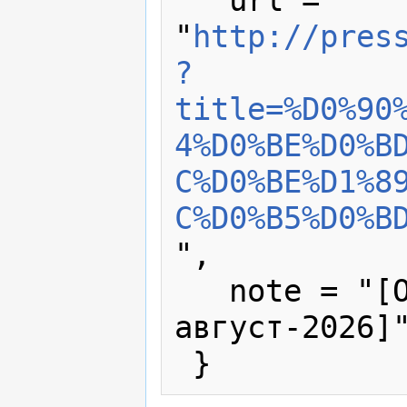
   url = 
"
http://pres
?
title=%D0%90
4%D0%BE%D0%B
C%D0%BE%D1%8
C%D0%B5%D0%B
",

   note = "[Online; accessed 6-
август-2026]"