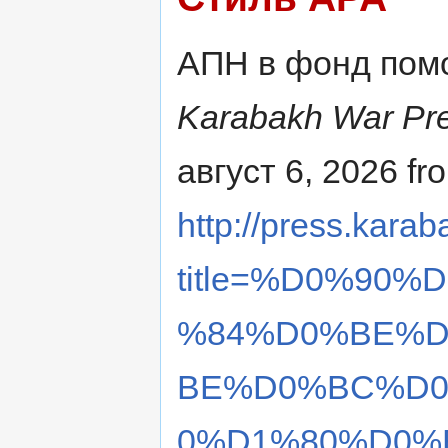
АПН в фонд помо
Karabakh War Pre
август 6, 2026 fr
http://press.karab
title=%D0%90
%84%D0%BE%D
BE%D0%BC%D0
0%D1%80%D0%