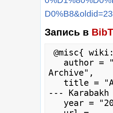
D0%B8&oldid=23
Запись в
Bib
 @misc{ wiki:xxx,

   author = "Karabakh War Press 
Archive",

   title = "АПН в фонд помощи Армении 
--- Karabakh 
   year = "2007",
