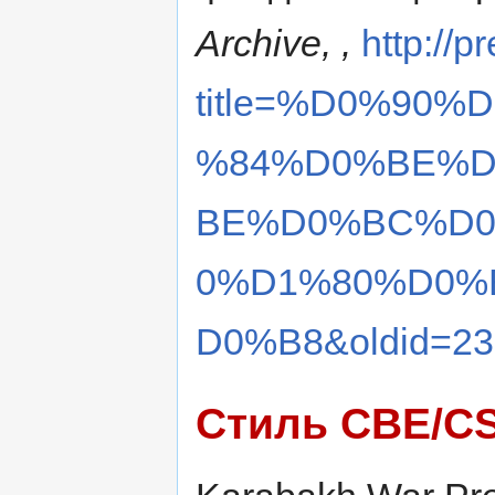
Archive, ,
http://p
title=%D0%90
%84%D0%BE%D
BE%D0%BC%D0
0%D1%80%D0%
D0%B8&oldid=23
Стиль CBE/C