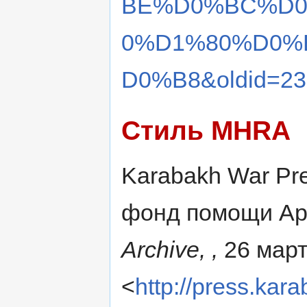
BE%D0%BC%D0
0%D1%80%D0%
D0%B8&oldid=23
Стиль MHRA
Karabakh War Pres
фонд помощи Ар
Archive, ,
26 март
<
http://press.kar