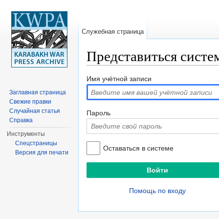
Служебная страница
Представиться систе
Перейти к:
навигация
,
поиск
Имя учётной записи
Заглавная страница
Свежие правки
Случайная статья
Пароль
Справка
Инструменты
Спецстраницы
Оставаться в системе
Версия для печати
Помощь по входу