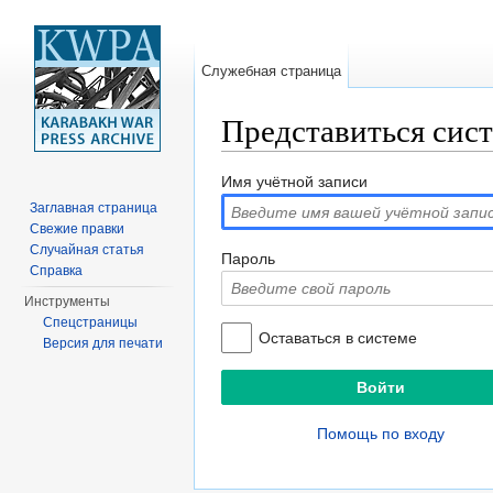
Служебная страница
Представиться сис
Перейти к:
навигация
,
поиск
Имя учётной записи
Заглавная страница
Свежие правки
Случайная статья
Пароль
Справка
Инструменты
Спецстраницы
Оставаться в системе
Версия для печати
Помощь по входу