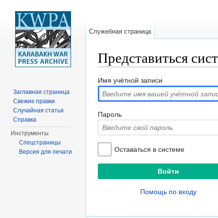
Служебная страница
Представиться сис
Перейти к:
навигация
,
поиск
Имя учётной записи
Заглавная страница
Свежие правки
Случайная статья
Пароль
Справка
Инструменты
Спецстраницы
Оставаться в системе
Версия для печати
Помощь по входу