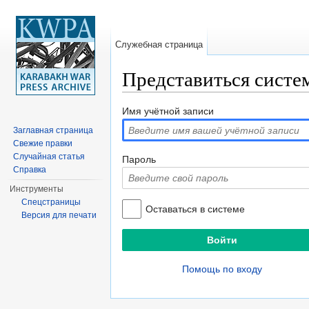
Служебная страница
Представиться систе
Перейти к:
навигация
,
поиск
Имя учётной записи
Заглавная страница
Свежие правки
Случайная статья
Пароль
Справка
Инструменты
Спецстраницы
Оставаться в системе
Версия для печати
Помощь по входу