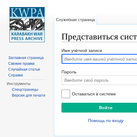
Служебная страница
Представиться сис
Перейти к:
навигация
,
поиск
Имя учётной записи
Заглавная страница
Свежие правки
Случайная статья
Пароль
Справка
Инструменты
Спецстраницы
Оставаться в системе
Версия для печати
Помощь по входу