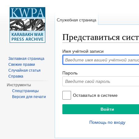
Служебная страница
Представиться сис
Перейти к:
навигация
,
поиск
Имя учётной записи
Заглавная страница
Свежие правки
Случайная статья
Пароль
Справка
Инструменты
Спецстраницы
Оставаться в системе
Версия для печати
Помощь по входу