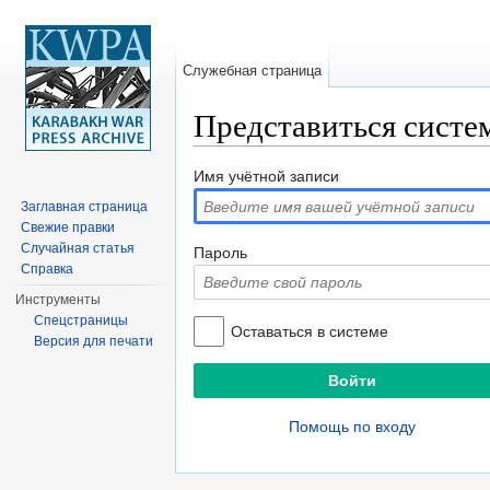
Служебная страница
Представиться систе
Перейти к:
навигация
,
поиск
Имя учётной записи
Заглавная страница
Свежие правки
Случайная статья
Пароль
Справка
Инструменты
Спецстраницы
Оставаться в системе
Версия для печати
Помощь по входу