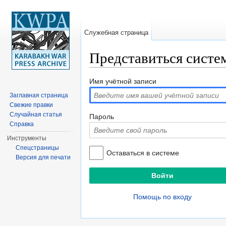
Служебная страница
Представиться систе
Перейти к:
навигация
,
поиск
Имя учётной записи
Заглавная страница
Свежие правки
Случайная статья
Пароль
Справка
Инструменты
Спецстраницы
Оставаться в системе
Версия для печати
Помощь по входу