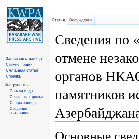
Статья
Обсуждение
Сведения по 
отмене незак
Заглавная страница
Свежие правки
органов НКАО
Случайная статья
Справка
Инструменты
памятников и
Ссылки сюда
Связанные правки
Спецстраницы
Азербайджана
Сведения
о странице
Перейти к:
навигация
,
поиск
Основные свед