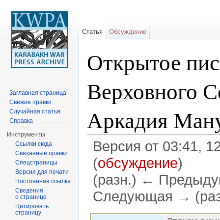
Статья
Обсуждение
Открытое пис
Верховного С
Заглавная страница
Свежие правки
Аркадия Ман
Случайная статья
Справка
Инструменты
Версия от 03:41, 
Ссылки сюда
Связанные правки
(
обсуждение
)
Спецстраницы
Версия для печати
(разн.) ← Предыдущ
Постоянная ссылка
Сведения
Следующая → (раз
о странице
Цитировать
Перейти к:
навигация
,
поиск
страницу