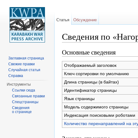
Статья
Обсуждение
Сведения по «Наго
Перейти к:
навигация
,
поиск
Основные сведения
Заглавная страница
Свежие правки
Отображаемый заголовок
Случайная статья
Ключ сортировки по умолчанию
Справка
Длина страницы (в байтах)
Инструменты
Идентификатор страницы
Ссылки сюда
Связанные правки
Язык страницы
Спецстраницы
Модель содержимого страницы
Сведения
о странице
Индексация поисковыми роботами
Количество перенаправлений на эт