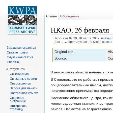
Статья
Обсуждение
НКАО, 26 февраля
Версия от 02:39, 28 марта 2007;
Anavagr
(разн.) ← Предыдущая | Текущая версия 
Перейти к:
навигация
,
поиск
Заглавная страница
Original title:
НК
Свежие правки
Случайная статья
Source:
Со
Справка
Инструменты
В автономной области началась пята
Ссылки сюда
Связанные правки
В Степанакерте не работают промыш
Спецстраницы
общеобразовательные школы, детски
Версия для печати
некачественно принимаются переда
Постоянная ссылка
Население областного центра, как в
Сведения
о странице
железнодорожная станция и централ
Цитировать
рейсов. Несмотря на возрастающую 
страницу