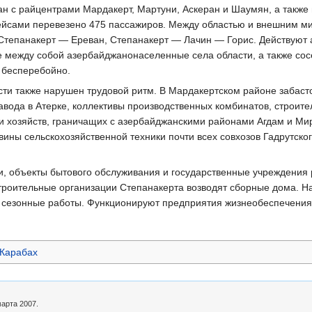
н с райцентрами Мардакерт, Мартуни, Аскеран и Шаумян, а также 
рейсами перевезено 475 пассажиров. Между областью и внешним ми
 Степанакерт — Ереван, Степанакерт — Лачин — Горис. Действуют
между собой азербайджанонаселенные села области, а также сос
 бесперебойно.
сти также нарушен трудовой ритм. В Мардакертском районе забаст
авода в Атерке, коллективы производственных комбинатов, строит
и хозяйств, граничащих с азербайджанскими районами Агдам и Ми
ины сельскохозяйственной техники почти всех совхозов Гадрутско
, объекты бытового обслуживания и государственные учреждения р
строительные организации Степанакерта возводят сборные дома. Н
ся сезонные работы. Функционируют предприятия жизнеобеспечения
 Карабах
марта 2007.