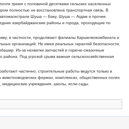
почти тремя с половиной десятками сельских населенных
ром полностью не восстановлена транспортная связь. В
 автомагистрали Шуша — Баку, Шуша — Агдам и прочие.
едние азербайджанские районы и города, проходящие по
овку, в частности, продолжают филиалы Каршелкокомбината и
ельных организаций. Не имея реальных гарантий безопасности,
рбашир. Из-за нехватки запчастей и горюче-смазочные
го района. Под угрозой срыва важная сельскохозяйственная
аботают частично, строительные работы ведутся только в
а животноводческих фермах, комплексах, общественных полях
, медицинские учреждения, школы, ясли-сады.