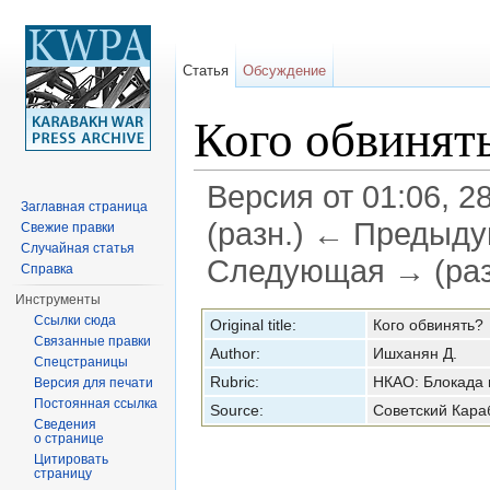
Статья
Обсуждение
Кого обвинят
Версия от 01:06, 2
Заглавная страница
(разн.) ← Предыдущ
Свежие правки
Случайная статья
Следующая → (раз
Справка
Перейти к:
навигация
,
поиск
Инструменты
Ссылки сюда
Original title:
Кого обвинять?
Связанные правки
Author:
Ишханян Д.
Спецстраницы
Rubric:
НКАО: Блокада
Версия для печати
Постоянная ссылка
Source:
Советский Кара
Сведения
о странице
Цитировать
страницу