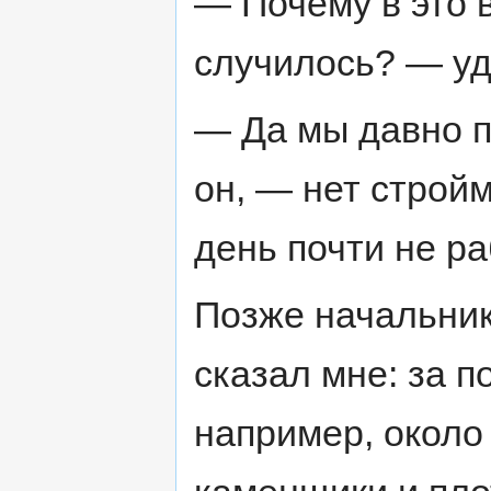
— Почему в это 
случилось? — уд
— Да мы давно п
он, — нет стройм
день почти не ра
Позже начальник
сказал мне: за 
например, около