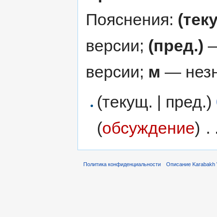
Пояснения:
(тек
версии;
(пред.)
—
версии;
м
— незн
(текущ. | пред.)
(
обсуждение
)
‎
. 
Политика конфиденциальности
Описание Karabakh 