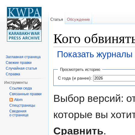
Статья
Обсуждение
Кого обвинят
Показать журналы 
Заглавная страница
Перейти к:
навигация
,
поиск
Свежие правки
Случайная статья
Просмотреть историю
Справка
С года (и ранее):
Инструменты
Ссылки сюда
Связанные правки
Выбор версий: о
Atom
Спецстраницы
которые вы хоти
Сведения
о странице
Сравнить
.