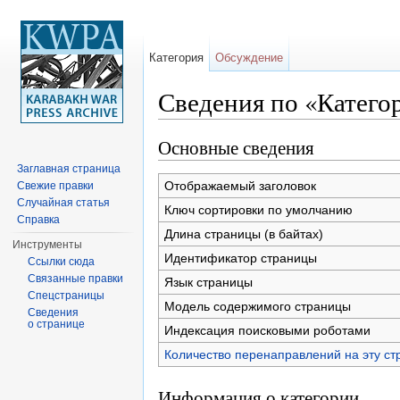
Категория
Обсуждение
Сведения по «Катего
Перейти к:
навигация
,
поиск
Основные сведения
Заглавная страница
Отображаемый заголовок
Свежие правки
Случайная статья
Ключ сортировки по умолчанию
Справка
Длина страницы (в байтах)
Инструменты
Идентификатор страницы
Ссылки сюда
Связанные правки
Язык страницы
Спецстраницы
Модель содержимого страницы
Сведения
о странице
Индексация поисковыми роботами
Количество перенаправлений на эту ст
Информация о категории