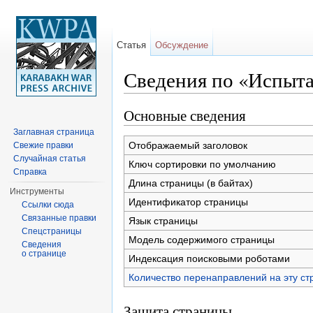
Статья
Обсуждение
Сведения по «Испыта
Перейти к:
навигация
,
поиск
Основные сведения
Заглавная страница
Отображаемый заголовок
Свежие правки
Случайная статья
Ключ сортировки по умолчанию
Справка
Длина страницы (в байтах)
Инструменты
Идентификатор страницы
Ссылки сюда
Связанные правки
Язык страницы
Спецстраницы
Модель содержимого страницы
Сведения
о странице
Индексация поисковыми роботами
Количество перенаправлений на эту ст
Защита страницы