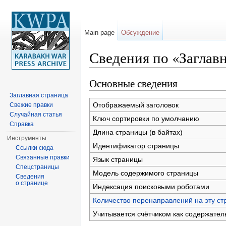
Main page
Обсуждение
Сведения по «Заглав
Перейти к:
навигация
,
поиск
Основные сведения
Заглавная страница
Отображаемый заголовок
Свежие правки
Случайная статья
Ключ сортировки по умолчанию
Справка
Длина страницы (в байтах)
Инструменты
Идентификатор страницы
Ссылки сюда
Связанные правки
Язык страницы
Спецстраницы
Модель содержимого страницы
Сведения
о странице
Индексация поисковыми роботами
Количество перенаправлений на эту ст
Учитывается счётчиком как содержател