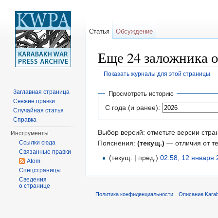
Статья
Обсуждение
Еще 24 заложника 
Показать журналы для этой страницы
Перейти к:
навигация
,
поиск
Заглавная страница
Просмотреть историю
Свежие правки
С года (и ранее):
Случайная статья
Справка
Выбор версий: отметьте версии стра
Инструменты
Пояснения:
(текущ.)
— отличия от т
Ссылки сюда
Связанные правки
(текущ. | пред.)
02:58, 12 января
Atom
Спецстраницы
Сведения
о странице
Политика конфиденциальности
Описание Karab