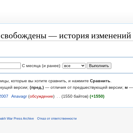
освобождены — история изменений
С месяца (и ранее):
ницы, которые вы хотите сравнить, и нажмите
Сравнить
.
екущей версии;
(пред.)
— отличия от предшествующей версии;
м
— 
 2007
‎
Anavagr
(
обсуждение
)
‎
. .
(1550 байтов)
(+1550)
akh War Press Archive
Отказ от ответственности