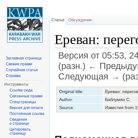
Статья
Обсуждение
Ереван: пере
Версия от 05:53, 2
Заглавная страница
(разн.) ← Предыдущ
Свежие правки
Случайная статья
Следующая → (раз
Справка
Перейти к:
навигация
,
поиск
Инструменты
Ссылки сюда
Original title:
Ереван: перего
Связанные правки
Author:
Баблумян С.
Спецстраницы
Source:
Известия from 1
Версия для печати
Постоянная ссылка
Сведения
о странице
Цитировать
страницу