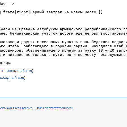
анице:
еть исходный код
)
исходный код
)
akh War Press Archive
Отказ от ответственности