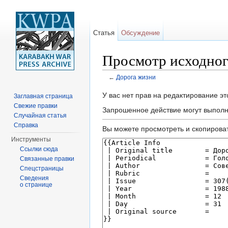
Статья
Обсуждение
Просмотр исходног
←
Дорога жизни
Перейти к:
навигация
,
поиск
У вас нет прав на редактирование э
Заглавная страница
Свежие правки
Запрошенное действие могут выполня
Случайная статья
Справка
Вы можете просмотреть и скопироват
Инструменты
Ссылки сюда
Связанные правки
Спецстраницы
Сведения
о странице