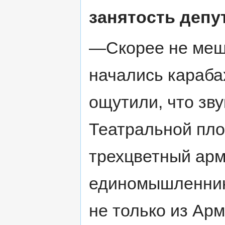
занятость депу
—Скорее не мешае
начались караба
ощутили, что зву
Театральной пло
трехцветный ар
единомышленник
не только из Арм