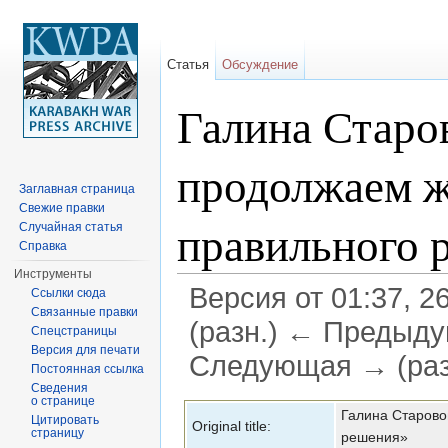
Статья
Обсуждение
Галина Старо
продолжаем 
Заглавная страница
Свежие правки
правильного 
Случайная статья
Справка
Инструменты
Версия от 01:37, 2
Ссылки сюда
Связанные правки
(разн.) ← Предыдущ
Спецстраницы
Версия для печати
Следующая → (раз
Постоянная ссылка
Сведения
Перейти к:
навигация
,
поиск
о странице
Галина Старово
Цитировать
Original title:
страницу
решения»