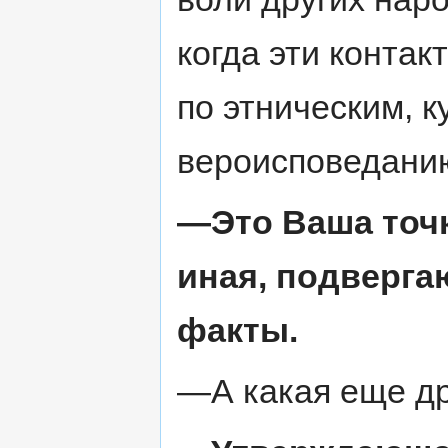
когда эти конта
по этническим, 
вероисповедани
—Это Ваша точк
иная, подверг
факты.
—А какая еще др