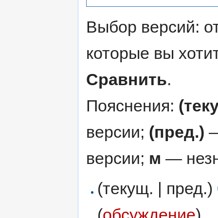
Выбор версий: о
которые вы хоти
Сравнить
.
Пояснения:
(тек
версии;
(пред.)
—
версии;
м
— незн
(текущ. | пред.)
(
обсуждение
)
‎
. 