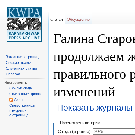
Статья
Обсуждение
Галина Старо
продолжаем 
Заглавная страница
Свежие правки
правильного 
Случайная статья
Справка
Инструменты
изменений
Ссылки сюда
Связанные правки
Atom
Показать журналы 
Спецстраницы
Сведения
Перейти к:
навигация
,
поиск
о странице
Просмотреть историю
С года (и ранее):