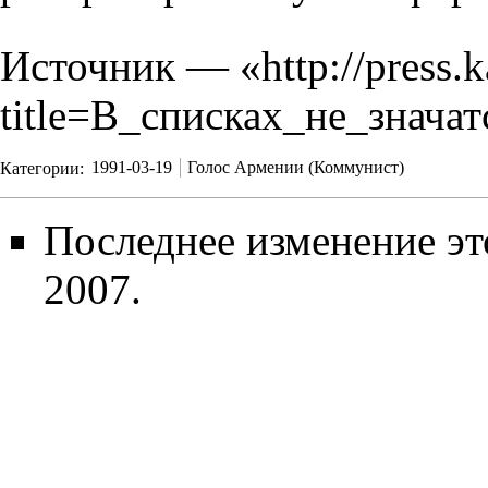
Источник — «
http://press.
title=В_списках_не_знача
Категории
:
1991-03-19
Голос Армении (Коммунист)
Последнее изменение эт
2007.