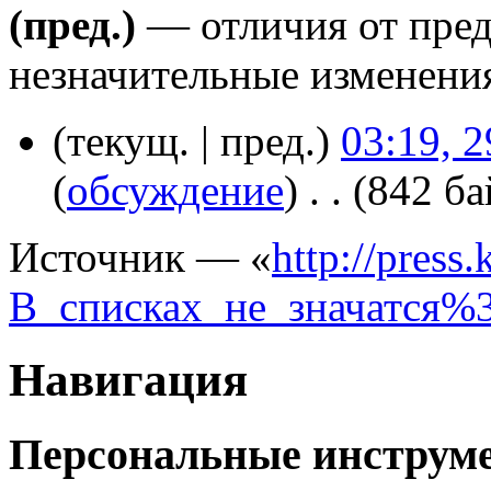
(пред.)
— отличия от пре
незначительные изменени
(текущ. | пред.)
03:19, 
(
обсуждение
)
‎
. .
(842 ба
Источник — «
http://press.
В_списках_не_значатся%
Навигация
Персональные инструм