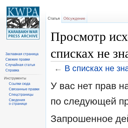
Статья
Обсуждение
Просмотр исх
списках не зн
Заглавная страница
Свежие правки
Случайная статья
←
В списках не зн
Справка
Перейти к:
навигация
,
поиск
Инструменты
У вас нет прав 
Ссылки сюда
Связанные правки
Спецстраницы
по следующей пр
Сведения
о странице
Запрошенное дей