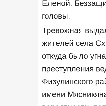
Еленой. Беззащ
головы.
Тревожная выдал
жителей села Сх
откуда было угн
преступления ве
Физулинского рай
имени Мясникяна