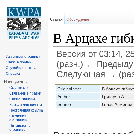
Статья
Обсуждение
В Арцахе гиб
Версия от 03:14, 2
Заглавная страница
(разн.) ← Предыдущ
Свежие правки
Случайная статья
Следующая → (раз
Справка
Перейти к:
навигация
,
поиск
Инструменты
Ссылки сюда
Original title:
В Арцахе гибну
Связанные правки
Author:
Григорян А.
Спецстраницы
Source:
Голос Армении 
Версия для печати
Постоянная ссылка
Сведения
о странице
Цитировать
страницу