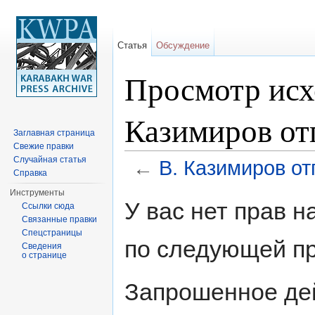
Статья
Обсуждение
Просмотр исх
Казимиров от
Заглавная страница
Свежие правки
Случайная статья
←
В. Казимиров от
Справка
Перейти к:
навигация
,
поиск
Инструменты
У вас нет прав 
Ссылки сюда
Связанные правки
Спецстраницы
по следующей пр
Сведения
о странице
Запрошенное дей