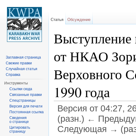
Статья
Обсуждение
Выступление 
от НКАО Зори
Заглавная страница
Свежие правки
Верховного С
Случайная статья
Справка
Инструменты
1990 года
Ссылки сюда
Связанные правки
Спецстраницы
Версия от 04:27, 2
Версия для печати
Постоянная ссылка
(разн.) ← Предыдущ
Сведения
о странице
Следующая → (раз
Цитировать
страницу