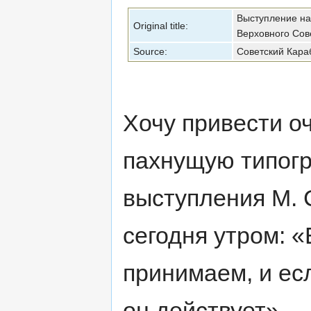
Перейти к:
навигация
,
поиск
Выступление на
Original title:
Верховного Сов
Source:
Советский Кара
Хочу привести оч
пахнущую типогр
выступления М. 
сегодня утром: «
принимаем, и ес
он действует».