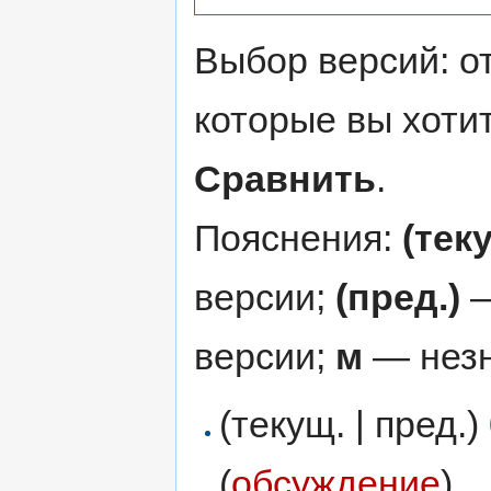
Выбор версий: о
которые вы хоти
Сравнить
.
Пояснения:
(тек
версии;
(пред.)
—
версии;
м
— незн
(текущ. | пред.)
(
обсуждение
)
‎
. 