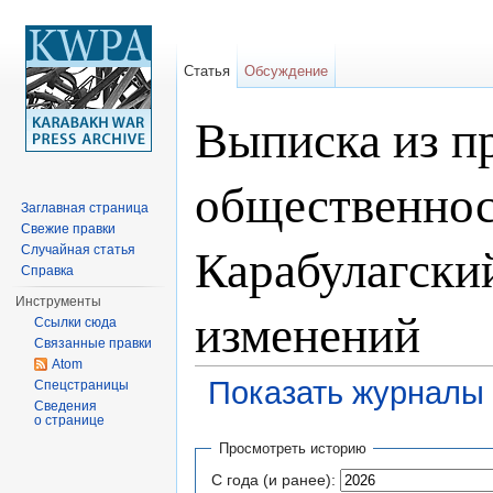
Статья
Обсуждение
Выписка из п
общественнос
Заглавная страница
Свежие правки
Карабулагски
Случайная статья
Справка
Инструменты
изменений
Ссылки сюда
Связанные правки
Atom
Показать журналы 
Спецстраницы
Сведения
Перейти к:
навигация
,
поиск
о странице
Просмотреть историю
С года (и ранее):