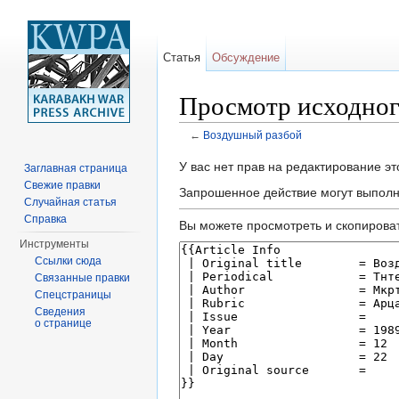
Статья
Обсуждение
Просмотр исходног
←
Воздушный разбой
Перейти к:
навигация
,
поиск
У вас нет прав на редактирование э
Заглавная страница
Свежие правки
Запрошенное действие могут выполня
Случайная статья
Справка
Вы можете просмотреть и скопироват
Инструменты
Ссылки сюда
Связанные правки
Спецстраницы
Сведения
о странице