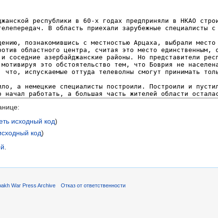
анице:
еть исходный код
)
исходный код
)
ой
.
akh War Press Archive
Отказ от ответственности