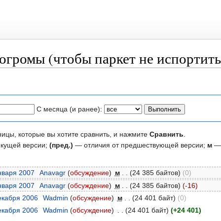
погромы (чтобы паркет не испортит
С месяца (и ранее):
ницы, которые вы хотите сравнить, и нажмите
Сравнить
.
екущей версии;
(пред.)
— отличия от предшествующей версии;
м
— 
января 2007
‎
Anavagr
(
обсуждение
)
‎
м
. .
(24 385 байтов)
(0)
января 2007
‎
Anavagr
(
обсуждение
)
‎
м
. .
(24 385 байтов)
(-16)
декабря 2006
‎
Wadmin
(
обсуждение
)
‎
м
. .
(24 401 байт)
(0)
декабря 2006
‎
Wadmin
(
обсуждение
)
‎
. .
(24 401 байт)
(+24 401)