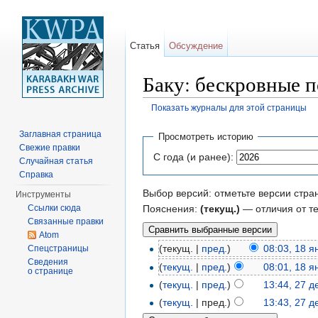
Статья
Обсуждение
Баку: бескровные 
Показать журналы для этой страницы
Перейти к:
навигация
,
поиск
Заглавная страница
Просмотреть историю
Свежие правки
С года (и ранее):
Случайная статья
Справка
Выбор версий: отметьте версии стра
Инструменты
Пояснения:
(текущ.)
— отличия от т
Ссылки сюда
Связанные правки
Atom
(текущ. |
пред.
)
08:03, 18 
Спецстраницы
Сведения
(
текущ.
|
пред.
)
08:01, 18 
о странице
(
текущ.
|
пред.
)
13:44, 27 
(
текущ.
| пред.)
13:43, 27 