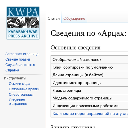
Статья
Обсуждение
Сведения по «Арцах:
Перейти к:
навигация
,
поиск
Основные сведения
Заглавная страница
Отображаемый заголовок
Свежие правки
Случайная статья
Ключ сортировки по умолчанию
Справка
Длина страницы (в байтах)
Инструменты
Идентификатор страницы
Ссылки сюда
Связанные правки
Язык страницы
Спецстраницы
Модель содержимого страницы
Сведения
о странице
Индексация поисковыми роботами
Количество перенаправлений на эту ст
Защита страницы