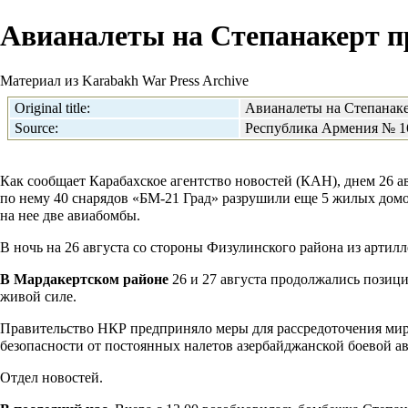
Авианалеты на Степанакерт 
Материал из Karabakh War Press Archive
Original title:
Авианалеты на Степанак
Source:
Республика Армения № 167
Как сообщает Карабахское агентство новостей (КАН), днем 26 а
по нему 40 снарядов «БМ-21 Град» разрушили еще 5 жилых дом
на нее две авиабомбы.
В ночь на 26 августа со стороны Физулинского района из артил
В Мардакертском районе
26 и 27 августа продолжались позиц
живой силе.
Правительство НКР предприняло меры для рассредоточения мир
безопасности от постоянных налетов азербайджанской боевой а
Отдел новостей.