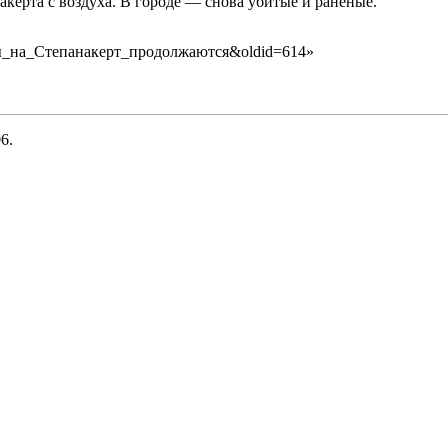
керта с воздуха. В городе — снова убитые и раненые.
алеты_на_Степанакерт_продолжаются&oldid=614
»
6.