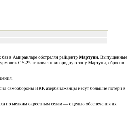
х баз в Амиранларе обстрелян райцентр
Мартуни
. Выпущенные
турмовик СУ-25 атаковал пригородную зону Мартуни, сбросив
ушения.
 сил самообороны НКР, азербайджанцы несут большие потери в
ха по мелким окрестным селам — с целью обеспечения их