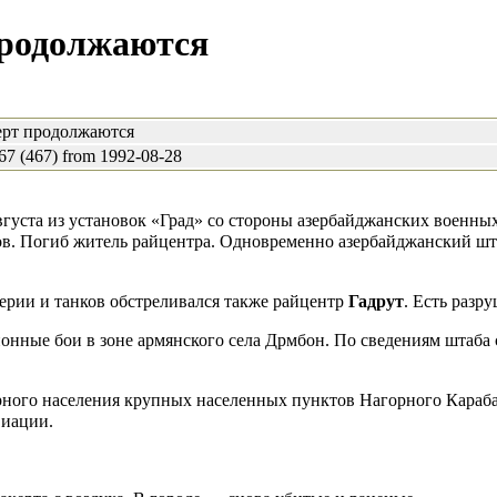
продолжаются
ерт продолжаются
 (467) from 1992-08-28
вгуста из установок «Град» со стороны азербайджанских военны
ов. Погиб житель райцентра. Одновременно азербайджанский ш
лерии и танков обстреливался также райцентр
Гадрут
. Есть разр
ионные бои в зоне армянского села Дрмбон. По сведениям штаба
ного населения крупных населенных пунктов Нагорного Караба
виации.